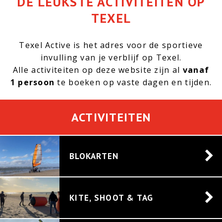
DE LEUKSTE ACTIVITEITEN OP
0222 – 44 11 55
TEXEL
info@texelactive.nl
Texel Active is het adres voor de sportieve
invulling van je verblijf op Texel.
Alle activiteiten op deze website zijn al
vanaf
1 persoon
te boeken op vaste dagen en tijden.
ACTIVITEITEN
BLOKARTEN
KITE, SHOOT & TAG