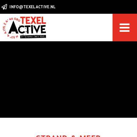
INFO@TEXELACTIVE.NL
Sofort Reservieren
HOME
AKTIVITÄTEN
GRUPPEN
DIREKT BUCHEN
KONTAKT & HELPDESK