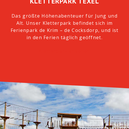
KLETTERPARK TEXEL
Das größte Höhenabenteuer für Jung und
Alt. Unser Kletterpark befindet sich im
Ferienpark de Krim – de Cocksdorp, und ist
in den Ferien täglich geöffnet.
Kletterpark ansehen