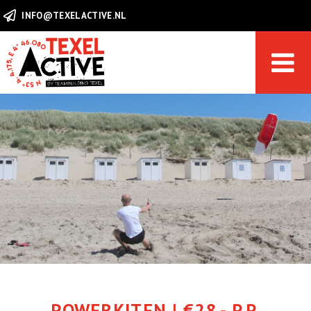
INFO@TEXELACTIVE.NL
Sofort Reservieren
HOME
AKTIVITÄTEN
GRUPPEN
DIREKT BUCHEN
KONTAKT & HELPDESK
POWERKITEN | €28,- P.P.