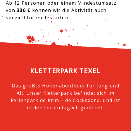
Ab 12 Personen oder einem Mindestumsatz
von
336 €
können wir die Aktivität auch
speziell für euch starten
KLETTERPARK TEXEL
Das größte Höhenabenteuer für Jung und
Alt. Unser Kletterpark befindet sich im
Ferienpark de Krim – de Cocksdorp, und ist
in den Ferien täglich geöffnet.
Kletterpark ansehen